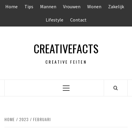
Ga
Home
Tips
Mannen
Vrouwen
Wonen
Zakelijk
naar
de
Lifestyle
Contact
inhoud
CREATIVEFACTS
CREATIVE FEITEN
Primair
menu
HOME
2023
FEBRUARI