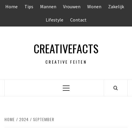
Ga
Home
Tips
Mannen
Vrouwen
Wonen
Zakelijk
naar
de
Lifestyle
Contact
inhoud
CREATIVEFACTS
CREATIVE FEITEN
Primair
menu
HOME
2024
SEPTEMBER