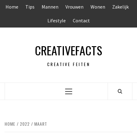
Ga
Home
Tips
Mannen
Vrouwen
Wonen
Zakelijk
naar
de
Lifestyle
Contact
inhoud
CREATIVEFACTS
CREATIVE FEITEN
Primair
menu
HOME
2022
MAART