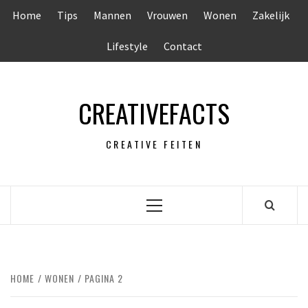
Ga
Home
Tips
Mannen
Vrouwen
Wonen
Zakelijk
naar
de
Lifestyle
Contact
inhoud
CREATIVEFACTS
CREATIVE FEITEN
Primair
menu
HOME
WONEN
PAGINA 2