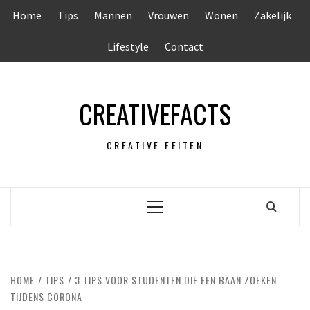
Ga
Home
Tips
Mannen
Vrouwen
Wonen
Zakelijk
naar
de
Lifestyle
Contact
inhoud
CREATIVEFACTS
CREATIVE FEITEN
Primair
menu
HOME
TIPS
3 TIPS VOOR STUDENTEN DIE EEN BAAN ZOEKEN
TIJDENS CORONA