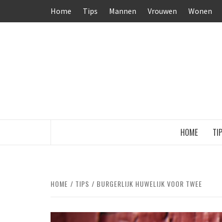
Ga
Home
Tips
Mannen
Vrouwen
Wonen
naar
de
inhoud
HOME
TI
HOME
TIPS
BURGERLIJK HUWELIJK VOOR TWEE