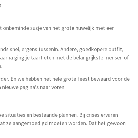
0
het onbeminde zusje van het grote huwelijk met een
ends snel, ergens tussenin. Andere, goedkopere outfit,
 Daarna ging je taart eten met de belangrijkste mensen of
s.
erder. En we hebben het hele grote feest bewaard voor de
n nieuwe pagina’s naar voren.
we situaties en bestaande plannen. Bij crises ervaren
 dat ze aangemoedigd moeten worden. Dat het gewoon