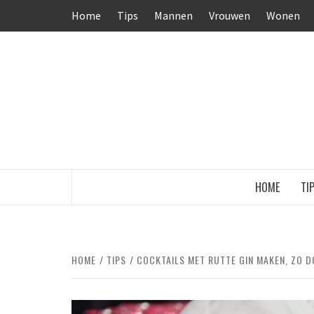
Ga
Home
Tips
Mannen
Vrouwen
Wonen
naar
de
inhoud
HOME
TI
HOME
TIPS
COCKTAILS MET RUTTE GIN MAKEN, ZO DO