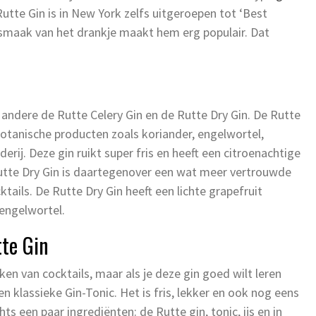
Rutte Gin is in New York zelfs uitgeroepen tot ‘Best
ge smaak van het drankje maakt hem erg populair. Dat
 andere de Rutte Celery Gin en de Rutte Dry Gin. De Rutte
 botanische producten zoals koriander, engelwortel,
rij. Deze gin ruikt super fris en heeft een citroenachtige
Rutte Dry Gin is daartegenover een wat meer vertrouwde
tails. De Rutte Dry Gin heeft een lichte grapefruit
engelwortel.
te Gin
aken van cocktails, maar als je deze gin goed wilt leren
 klassieke Gin-Tonic. Het is fris, lekker en ook nog eens
s een paar ingrediënten: de Rutte gin, tonic, ijs en in