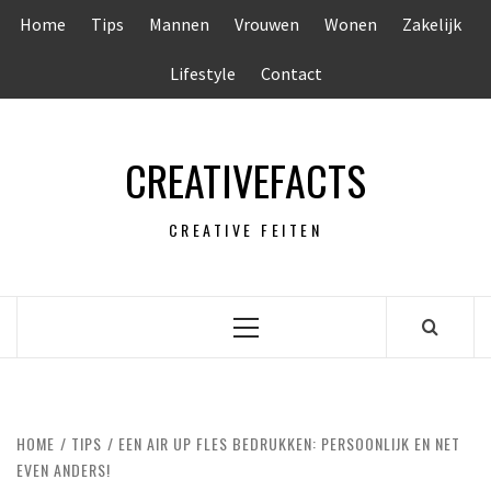
Ga
Home
Tips
Mannen
Vrouwen
Wonen
Zakelijk
naar
de
Lifestyle
Contact
inhoud
CREATIVEFACTS
CREATIVE FEITEN
Primair
menu
HOME
TIPS
EEN AIR UP FLES BEDRUKKEN: PERSOONLIJK EN NET
EVEN ANDERS!