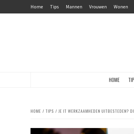
Ga
Home
Tips
Mannen
Vrouwen
Wonen
naar
de
inhoud
HOME
TI
HOME
TIPS
JE IT WERKZAAMHEDEN UITBESTEDEN? D