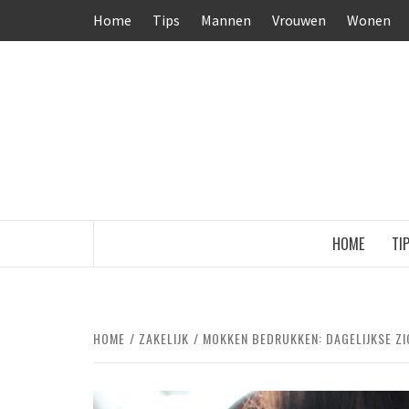
Ga
Home
Tips
Mannen
Vrouwen
Wonen
naar
de
inhoud
HOME
TI
HOME
ZAKELIJK
MOKKEN BEDRUKKEN: DAGELIJKSE ZI