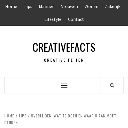
Ga
Home
Tips
Mannen
Vrouwen
Wonen
Zakelijk
naar
de
Lifestyle
Contact
inhoud
CREATIVEFACTS
CREATIVE FEITEN
Primair
menu
HOME
TIPS
OVERLIJDEN: WAT TE DOEN EN WAAR U AAN MOET
DENKEN