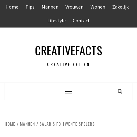
Ga
Home
Tips
Mannen
Vrouwen
Wonen
Zakelijk
naar
de
Lifestyle
Contact
inhoud
CREATIVEFACTS
CREATIVE FEITEN
Primair
menu
HOME
MANNEN
SALARIS FC TWENTE SPELERS