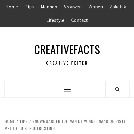
Ga
Home
Tips
Mannen
Vrouwen
Wonen
Zakelijk
naar
de
Lifestyle
Contact
inhoud
CREATIVEFACTS
CREATIVE FEITEN
Primair
menu
HOME
TIPS
SNOWBOARDEN 101: VAN DE WINKEL NAAR DE PISTE
MET DE JUISTE UITRUSTING