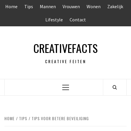
Ga
Home
Tips
Mannen
Vrouwen
Wonen
Zakelijk
naar
de
Lifestyle
Contact
inhoud
CREATIVEFACTS
CREATIVE FEITEN
Primair
menu
HOME
TIPS
TIPS VOOR BETERE BEVEILIGING