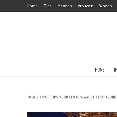
Ga
Home
Tips
Mannen
Vrouwen
Wonen
naar
de
inhoud
HOME
TI
HOME
TIPS
TIPS VOOR EEN GESLAAGDE KERSTAVOND