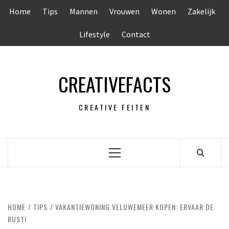
Ga
Home
Tips
Mannen
Vrouwen
Wonen
Zakelijk
naar
de
Lifestyle
Contact
inhoud
CREATIVEFACTS
CREATIVE FEITEN
Primair
menu
HOME
TIPS
VAKANTIEWONING VELUWEMEER KOPEN: ERVAAR DE
RUST!