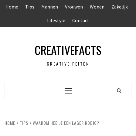
Ga
Home
Tips
Mannen
Vrouwen
Wonen
Zakelijk
naar
de
Lifestyle
Contact
inhoud
CREATIVEFACTS
CREATIVE FEITEN
Primair
menu
HOME
TIPS
WAAROM HEB JE EEN LAGER NODIG?