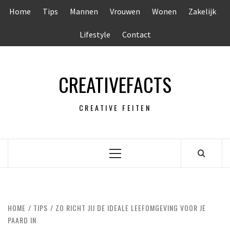
Ga
Home
Tips
Mannen
Vrouwen
Wonen
Zakelijk
naar
de
Lifestyle
Contact
inhoud
CREATIVEFACTS
CREATIVE FEITEN
Primair
menu
HOME
TIPS
ZO RICHT JIJ DE IDEALE LEEFOMGEVING VOOR JE
PAARD IN