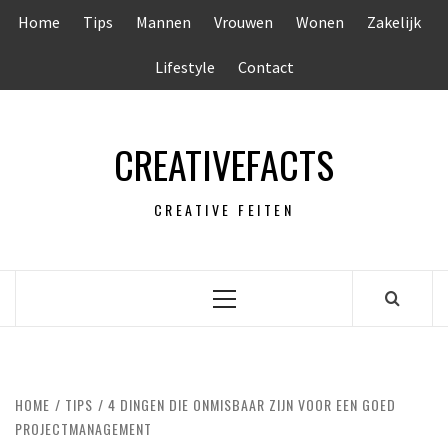
Ga
Home
Tips
Mannen
Vrouwen
Wonen
Zakelijk
naar
de
Lifestyle
Contact
inhoud
CREATIVEFACTS
CREATIVE FEITEN
Primair
menu
HOME
TIPS
4 DINGEN DIE ONMISBAAR ZIJN VOOR EEN GOED
PROJECTMANAGEMENT