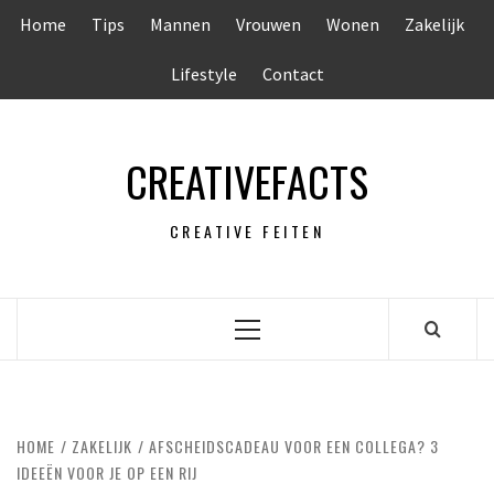
Ga
Home
Tips
Mannen
Vrouwen
Wonen
Zakelijk
naar
de
Lifestyle
Contact
inhoud
CREATIVEFACTS
CREATIVE FEITEN
Primair
menu
HOME
ZAKELIJK
AFSCHEIDSCADEAU VOOR EEN COLLEGA? 3
IDEEËN VOOR JE OP EEN RIJ