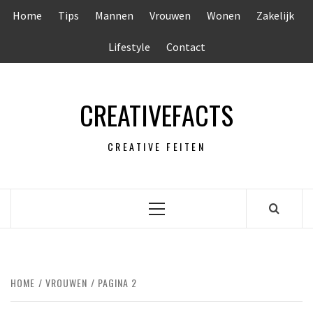
Ga
Home
Tips
Mannen
Vrouwen
Wonen
Zakelijk
naar
de
Lifestyle
Contact
inhoud
CREATIVEFACTS
CREATIVE FEITEN
Primair
menu
HOME
VROUWEN
PAGINA 2