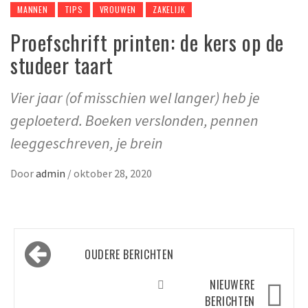
MANNEN
TIPS
VROUWEN
ZAKELIJK
Proefschrift printen: de kers op de
studeer taart
Vier jaar (of misschien wel langer) heb je
geploeterd. Boeken verslonden, pennen
leeggeschreven, je brein
Door
admin
/
oktober 28, 2020
Berichtennavigatie
OUDERE BERICHTEN
NIEUWERE
BERICHTEN