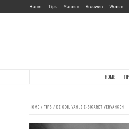
Ga
Home
Tips
Mannen
Vrouwen
Wonen
naar
de
inhoud
HOME
TI
HOME
TIPS
DE COIL VAN JE E-SIGARET VERVANGEN