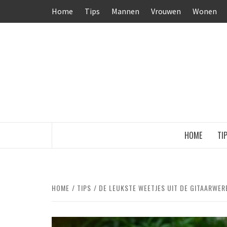
Ga
Home
Tips
Mannen
Vrouwen
Wonen
naar
de
inhoud
HOME
TI
HOME
TIPS
DE LEUKSTE WEETJES UIT DE GITAARWER