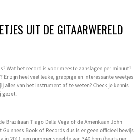
ETJES UIT DE GITAARWERELD
 is? Wat het record is voor meeste aanslagen per minuut?
r zijn heel veel leuke, grappige en interessante weetjes
 jij alles van het instrument af te weten? Check je kennis
j gezet.
jk de Braziliaan Tiago Della Vega of de Amerikaan John
het Guinness Book of Records dus is er geen officieel bewijs
ega in 2011 een nummer speelde van 340 bpm (beats per