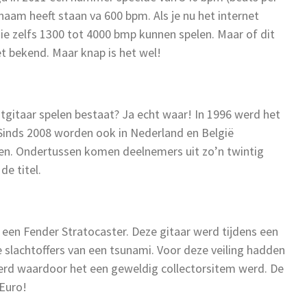
naam heeft staan va 600 bpm. Als je nu het internet
die zelfs 1300 tot 4000 bmp kunnen spelen. Maar of dit
iet bekend. Maar knap is het wel!
htgitaar spelen bestaat? Ja echt waar! In 1996 werd het
inds 2008 worden ook in Nederland en België
n. Ondertussen komen deelnemers uit zo’n twintig
e titel.
 een Fender Stratocaster. Deze gitaar werd tijdens een
e slachtoffers van een tsunami. Voor deze veiling hadden
erd waardoor het een geweldig collectorsitem werd. De
 Euro!