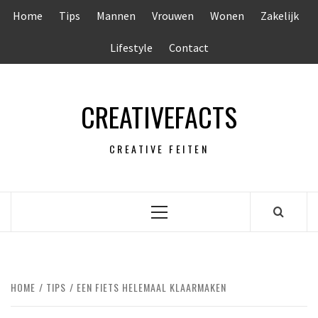
Ga
Home
Tips
Mannen
Vrouwen
Wonen
Zakelijk
naar
de
Lifestyle
Contact
inhoud
CREATIVEFACTS
CREATIVE FEITEN
Primair
menu
HOME
TIPS
EEN FIETS HELEMAAL KLAARMAKEN