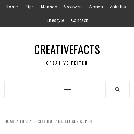
Ga
Home
Tips
Mannen
Vrouwen
Wonen
Zakelijk
naar
de
Lifestyle
Contact
inhoud
CREATIVEFACTS
CREATIVE FEITEN
Primair
menu
HOME
TIPS
EERSTE HULP BIJ KEUKEN KOPEN