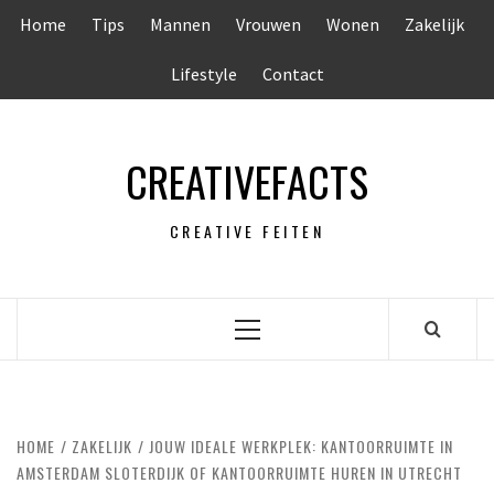
Ga
Home
Tips
Mannen
Vrouwen
Wonen
Zakelijk
naar
de
Lifestyle
Contact
inhoud
CREATIVEFACTS
CREATIVE FEITEN
Primair
menu
HOME
ZAKELIJK
JOUW IDEALE WERKPLEK: KANTOORRUIMTE IN
AMSTERDAM SLOTERDIJK OF KANTOORRUIMTE HUREN IN UTRECHT