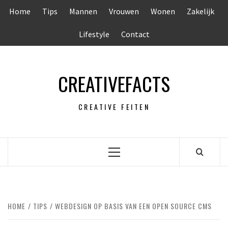
Ga
Home
Tips
Mannen
Vrouwen
Wonen
Zakelijk
naar
de
Lifestyle
Contact
inhoud
CREATIVEFACTS
CREATIVE FEITEN
Primair
menu
HOME
TIPS
WEBDESIGN OP BASIS VAN EEN OPEN SOURCE CMS