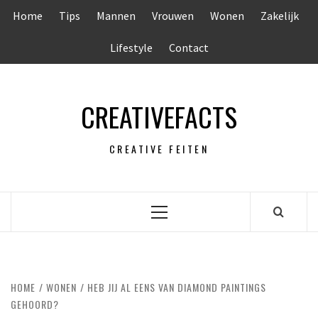
Ga
Home
Tips
Mannen
Vrouwen
Wonen
Zakelijk
naar
de
Lifestyle
Contact
inhoud
CREATIVEFACTS
CREATIVE FEITEN
Primair
menu
HOME
WONEN
HEB JIJ AL EENS VAN DIAMOND PAINTINGS
GEHOORD?